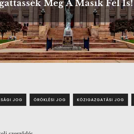
gattassék Meg A Másik Fél Is!
ASÁGI JOG
ÖRÖKLÉSI JOG
KÖZIGAZGATÁSI JOG
eli szerződés,