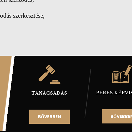
podás szerkesztése,
PERES KÉPVI
TANÁCSADÁS
ÉS
BŐVEBBE
BŐVEBBEN