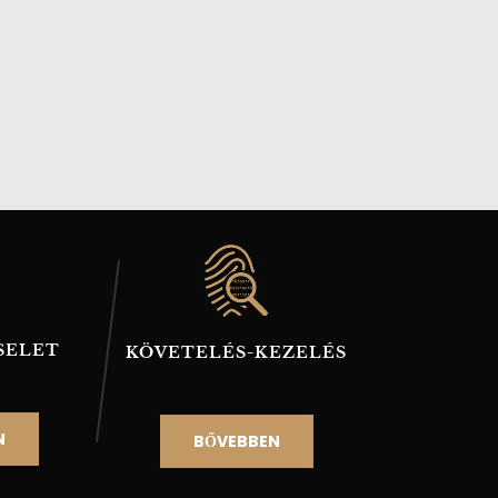
SELET
TANÁ
KÖVETELÉS-KEZELÉS
N
BŐ
BŐVEBBEN