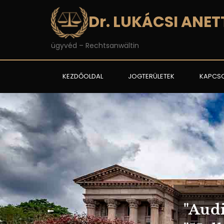
Dr. LUKÁCSI ANET
ügyvéd – Rechtsanwältin
KEZDŐOLDAL
JOGTERÜLETEK
KAPCS
"Audi
P