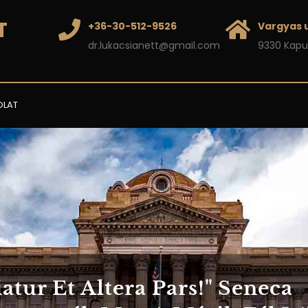
T
+36-30-512-9526
Vargyas u
dr.lukacsianett@gmail.com
9330 Kapu
OLAT
atur Et Altera Pars!" Seneca