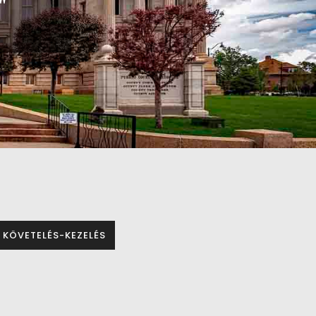
"
e
x
t
KÖVETELÉS-KEZELÉS