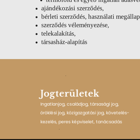
ajándékozási szerződés,
bérleti szerződés, használati megálla
szerződés véleményezése,
telekalakítás,
társasház-alapítás
Jogterületek
PERES KÉPVISELET
KÖVETELÉS-KEZEL
Ingatlanjog, családjog, társasági jog,
öröklési jog, közigazgatási jog, követelés-
kezelés, peres képviselet, tanácsadás
BŐVEBBEN
BŐVEBBEN