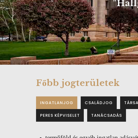
"Hall
r
e
v
i
o
u
s
Főbb jogterületek
INGATLANJOG
CSALÁDJOG
TÁRS
PERES KÉPVISELET
TANÁCSADÁS
termőföld és egyéb ingatlan adásvét