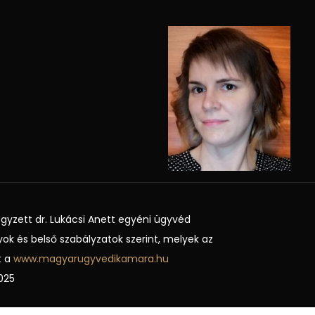
gyzett dr. Lukácsi Anett egyéni ügyvéd
ok és belső szabályzatok szerint, melyek az
t a
www.magyarugyvedikamara.hu
025